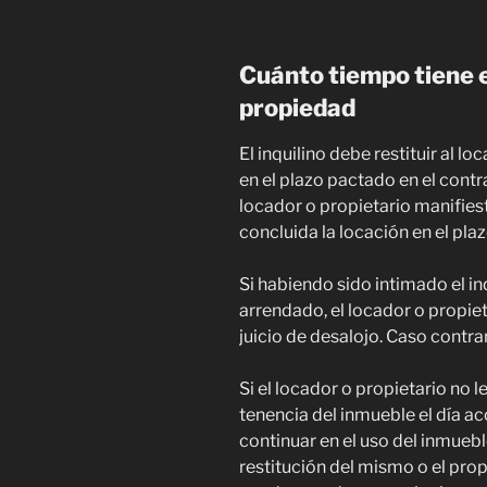
Cuánto tiempo tiene el
propiedad
El inquilino debe restituir al l
en el plazo pactado en el contr
locador o propietario manifiest
concluida la locación en el pla
Si habiendo sido intimado el inq
arrendado, el locador o propie
juicio de desalojo. Caso contrar
Si el locador o propietario no l
tenencia del inmueble el día a
continuar en el uso del inmueble
restitución del mismo o el propi