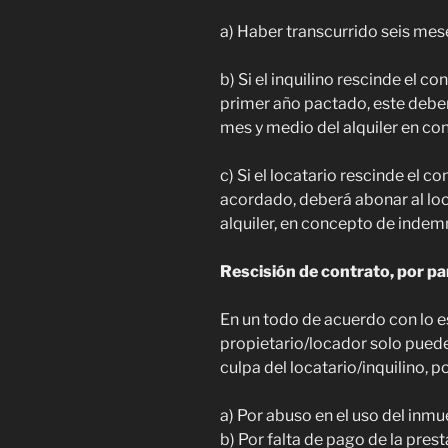
a) Haber transcurrido seis meses
b) Si el inquilino rescinde el c
primer año pactado, este deber
mes y medio del alquiler en c
c) Si el locatario rescinde el c
acordado, deberá abonar al loc
alquiler, en concepto de indem
Rescisión de contrato, por pa
En un todo de acuerdo con lo e
propietario/locador solo puede
culpa del locatario/inquilino, p
a) Por abuso en el uso del inmu
b) Por falta de pago de la pres