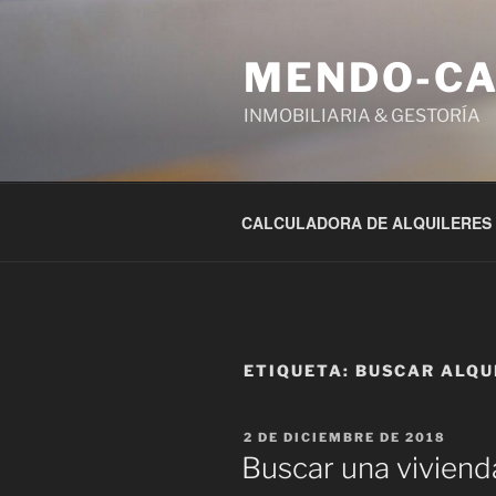
Ir
al
MENDO-C
contenido
INMOBILIARIA & GESTORÍA
CALCULADORA DE ALQUILERES
ETIQUETA:
BUSCAR ALQU
PUBLICADO
2 DE DICIEMBRE DE 2018
EL
Buscar una vivienda