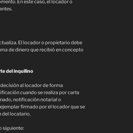
mento. En este caso, el locador o
antes.
ctualiza. El locador o propietario debe
 suma de dinero que recibió en concepto
e del inquilino
 decisión al locador de forma
tificación cuando se realiza por carta
ado, notificación notarial o
ejemplar firmado por el locador que se
 del locatario.
 siguiente: