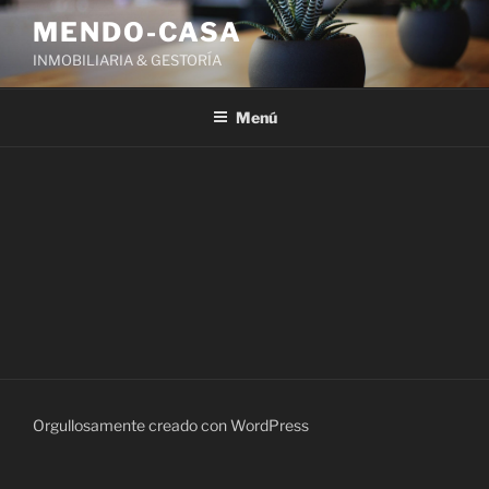
Ir
MENDO-CASA
al
INMOBILIARIA & GESTORÍA
contenido
Menú
Orgullosamente creado con WordPress